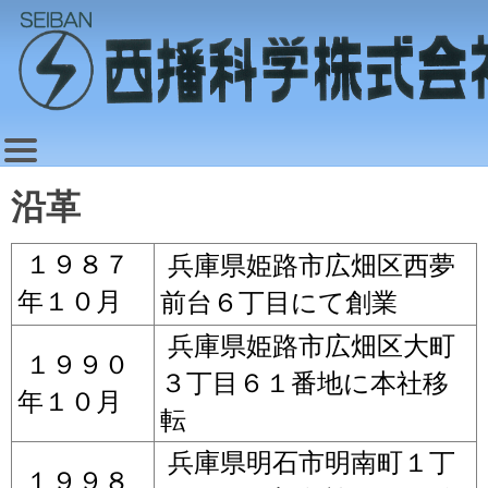
沿革
兵庫県姫路市広畑区西夢
１９８７
前台６丁目にて創業
年１０月
兵庫県姫路市広畑区大町
１９９０
３丁目６１番地に本社移
年１０月
転
兵庫県明石市明南町１丁
１９９８